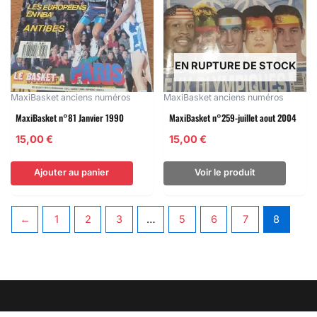
EN RUPTURE DE STOCK
MaxiBasket anciens numéros
MaxiBasket anciens numéros
MaxiBasket n°81 Janvier 1990
MaxiBasket n°259-juillet aout 2004
15,00
€
15,00
€
Ajouter au panier
Voir le produit
←
1
2
3
…
5
6
7
8