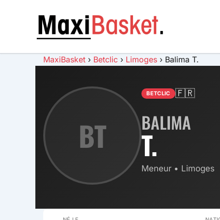
Aller
au
MAXI BAS
contenu
MaxiBasket
›
Betclic
›
Limoges
›
Balima T.
🇫🇷
BETCLIC
BALIMA
BT
T.
Meneur • Limoges
NÉ LE
NATI