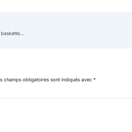
Natalia Odisharia : « Je me demandais ce que les basketteurs faisaient en dehors du parquet »
s champs obligatoires sont indiqués avec
*