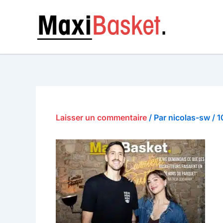
Aller
au
MAXI BAS
contenu
Laisser un commentaire
/ Par
nicolas-sw
/
1