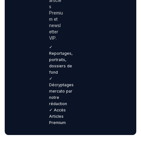
article
s
Premiu
m et
newsl
etter
VIP.
✓
Reportages,
portraits,
dossiers de
fond
✓
Décryptages
mercato par
notre
rédaction
✓ Accès
Articles
Premium