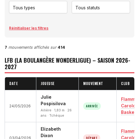
Réinitialiser les filtres
7
mouvements affichés sur
414
LFB (LA BOULANGÈRE WONDERLIGUE) – SAISON 2026-
2027
DATE
JOUEUSE
MOUVEMENT
CLUB
Julie
Flamme
Pospisilova
Carolo
ARRIVÉE
24/05/2026
Ailière · 1,83 m · 26
Basket
ans · Tchèque
Elizabeth
Flamme
Dixon
Carolo
DÉPART
03/04/2026