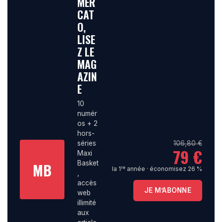
MER
CAT
O,
LISE
Z LE
MAG
AZIN
E
10
numér
os + 2
hors-
106,80 €
séries
79 €
Maxi
MB
Basket
re
la 1
année · économisez 26 %
,
accès
JE M’ABONNE
web
illimité
aux