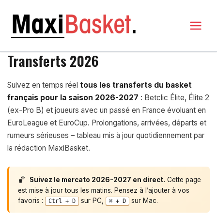
Aller
au
contenu
MAXI BASKET
Transferts 2026
Suivez en temps réel
tous les transferts du basket
français pour la saison 2026-2027
: Betclic Élite, Élite 2
(ex-Pro B) et joueurs avec un passé en France évoluant en
EuroLeague et EuroCup. Prolongations, arrivées, départs et
rumeurs sérieuses – tableau mis à jour quotidiennement par
la rédaction MaxiBasket.
🏀
Suivez le mercato 2026-2027 en direct.
Cette page
est mise à jour tous les matins. Pensez à l’ajouter à vos
favoris :
sur PC,
sur Mac.
Ctrl + D
⌘ + D