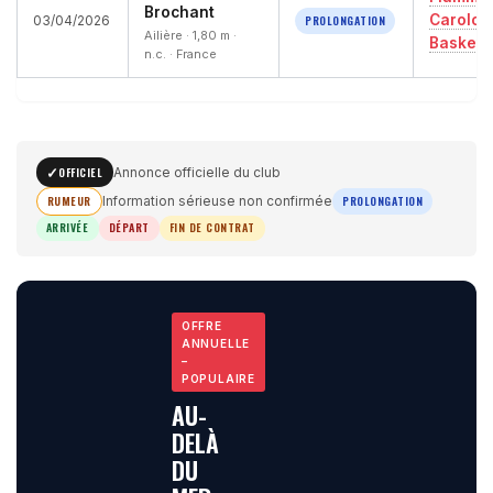
Brochant
Carolo
PROLONGATION
03/04/2026
Ailière · 1,80 m ·
Basket
n.c. · France
OFFICIEL
Annonce officielle du club
RUMEUR
PROLONGATION
Information sérieuse non confirmée
ARRIVÉE
DÉPART
FIN DE CONTRAT
OFFRE
ANNUELLE
–
POPULAIRE
AU-
DELÀ
DU