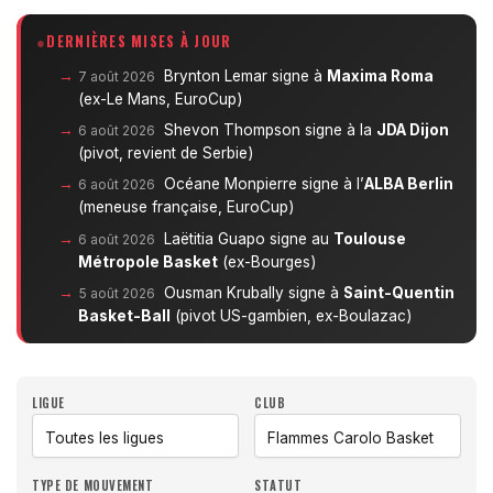
DERNIÈRES MISES À JOUR
Brynton Lemar signe à
Maxima Roma
7 août 2026
(ex-Le Mans, EuroCup)
Shevon Thompson signe à la
JDA Dijon
6 août 2026
(pivot, revient de Serbie)
Océane Monpierre signe à l’
ALBA Berlin
6 août 2026
(meneuse française, EuroCup)
Laëtitia Guapo signe au
Toulouse
6 août 2026
Métropole Basket
(ex-Bourges)
Ousman Krubally signe à
Saint-Quentin
5 août 2026
Basket-Ball
(pivot US-gambien, ex-Boulazac)
LIGUE
CLUB
TYPE DE MOUVEMENT
STATUT