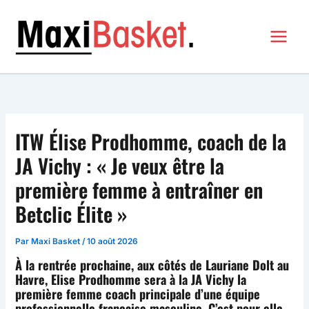
Aller
au
contenu
MAXI BASKET
ITW Élise Prodhomme, coach de la
JA Vichy : « Je veux être la
première femme à entraîner en
Betclic Élite »
Par
Maxi Basket
/
10 août 2026
À la rentrée prochaine, aux côtés de Lauriane Dolt au
Havre, Elise Prodhomme sera à la JA Vichy la
première femme coach principale d’une équipe
professionnelle française masculine. C’est pour elle