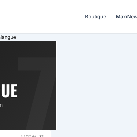
Boutique
MaxiNe
KET
7
niangue
GUE
in
NATIONALITÉ