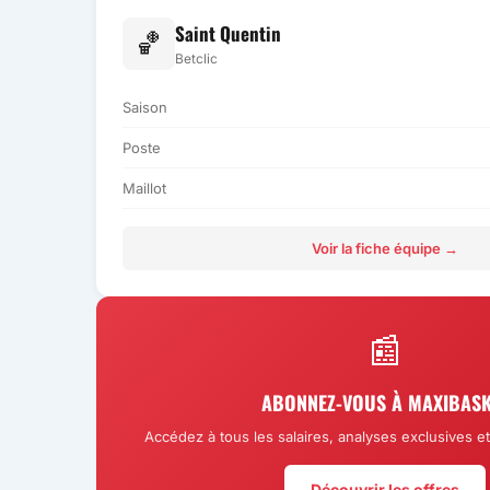
Saint Quentin
🏀
Betclic
Saison
Poste
Maillot
Voir la fiche équipe →
📰
ABONNEZ-VOUS À MAXIBASK
Accédez à tous les salaires, analyses exclusives 
Découvrir les offres