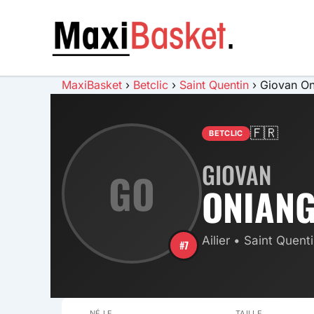
Aller
au
MAXI BAS
contenu
MaxiBasket
›
Betclic
›
Saint Quentin
›
Giovan O
🇫🇷
BETCLIC
GIOVAN
GO
ONIAN
Ailier • Saint Quent
#7
NÉ LE
TAILLE