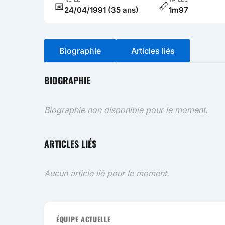
📅
📏
24/04/1991 (35 ans)
1m97
Biographie
Articles liés
BIOGRAPHIE
Biographie non disponible pour le moment.
ARTICLES LIÉS
Aucun article lié pour le moment.
ÉQUIPE ACTUELLE