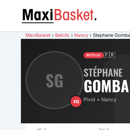
Aller
au
MAXI BAS
contenu
MaxiBasket
›
Betclic
›
Nancy
›
Stephane Gomba
🇫🇷
BETCLIC
STÉPHANE
SG
GOMBA
Pivot • Nancy
#13
NÉ LE
TAILLE