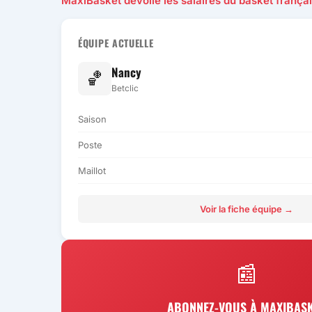
MaxiBasket dévoile les salaires du basket frança
ÉQUIPE ACTUELLE
Nancy
🏀
Betclic
Saison
Poste
Maillot
Voir la fiche équipe →
📰
ABONNEZ-VOUS À MAXIBAS