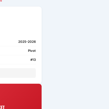
is
2025-2026
Pivot
#13
KET