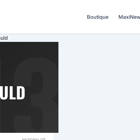
Boutique
MaxiNe
KET
13
uld
ULD
NATIONALITÉ